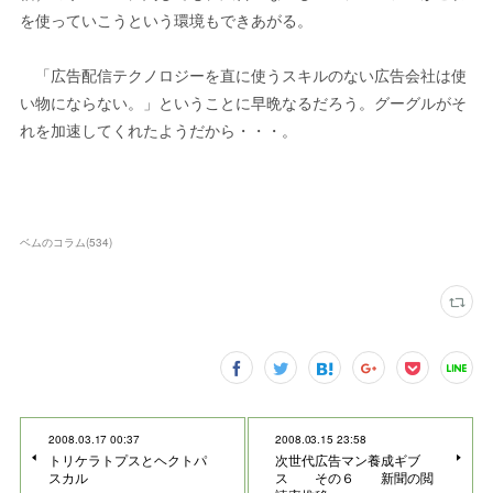
を使っていこうという環境もできあがる。
「広告配信テクノロジーを直に使うスキルのない広告会社は使
い物にならない。」ということに早晩なるだろう。グーグルがそ
れを加速してくれたようだから・・・。
ベムのコラム
(
534
)
2008.03.17 00:37
2008.03.15 23:58
トリケラトプスとヘクトパ
次世代広告マン養成ギブ
スカル
ス その６ 新聞の閲