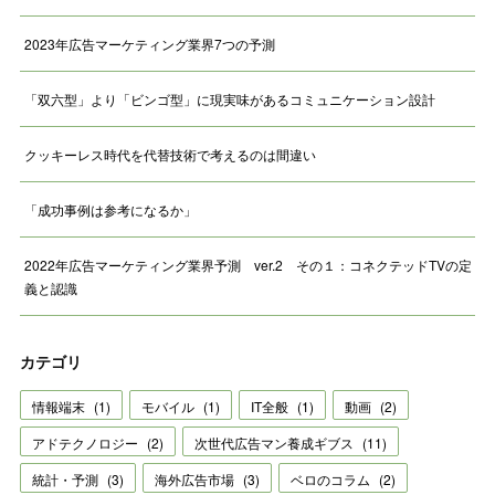
2023年広告マーケティング業界7つの予測
「双六型」より「ビンゴ型」に現実味があるコミュニケーション設計
クッキーレス時代を代替技術で考えるのは間違い
「成功事例は参考になるか」
2022年広告マーケティング業界予測 ver.2 その１：コネクテッドTVの定
義と認識
カテゴリ
情報端末
(
1
)
モバイル
(
1
)
IT全般
(
1
)
動画
(
2
)
アドテクノロジー
(
2
)
次世代広告マン養成ギブス
(
11
)
統計・予測
(
3
)
海外広告市場
(
3
)
ベロのコラム
(
2
)