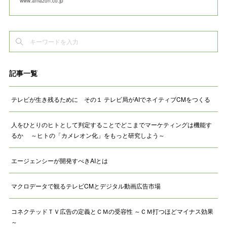
www.amazon.co.jp
記事一覧
テレビが生き残るために その１ テレビ局がAIでネイティブCMをつくる
人をひとりのヒトとして判定することでどこまでマーケティングは機能す
るか ～ヒトの「カメレオン化」をもっと研究しよう～
エージェンシーが開発すべきAIとは
マクロデータで観るテレビCMとデジタル動画広告市場
コネクテッドＴＶ広告の定義とＣＭの受容性 ～ＣＭ打つほどマイナス効果
～