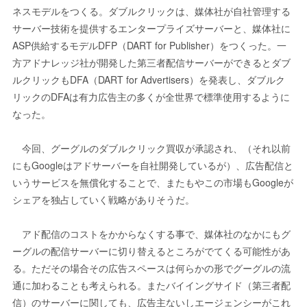
ネスモデルをつくる。ダブルクリックは、媒体社が自社管理する
サーバー技術を提供するエンタープライズサーバーと、媒体社に
ASP供給するモデルDFP（DART for Publisher）をつくった。一
方アドナレッジ社が開発した第三者配信サーバーができるとダブ
ルクリックもDFA（DART for Advertisers）を発表し、ダブルク
リックのDFAは有力広告主の多くが全世界で標準使用するように
なった。
今回、グーグルのダブルクリック買収が承認され、（それ以前
にもGoogleはアドサーバーを自社開発しているが）、広告配信と
いうサービスを無償化することで、またもやこの市場もGoogleが
シェアを独占していく戦略がありそうだ。
アド配信のコストをかからなくする事で、媒体社のなかにもグ
ーグルの配信サーバーに切り替えるところがでてくる可能性があ
る。ただその場合その広告スペースは何らかの形でグーグルの流
通に加わることも考えられる。またバイイングサイド（第三者配
信）のサーバーに関しても、広告主ないしエージェンシーがこれ