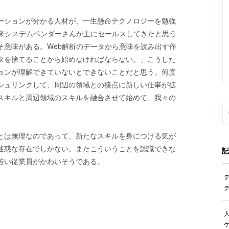
ーションが分かる人材が、一生懸命テクノロジーを勉強
従来システムベンダーさんが主にセールスしてきたと思う
そ意味がある。Web解析のデータから意味を読み出す作
タを捨てることから始めなければならない。」こうした
ョンが理解できていないとできないことだと思う。何度
シュリンクして、周辺の領域との接点に新しい仕事が拡
スキルと周辺領域のスキルを融合させて始めて、我々の
とは無理なのであって、新たなスキルを身につける気が
迷惑な存在でしかない。またこういうことを認識できな
記
若い従業員がかわいそうである。