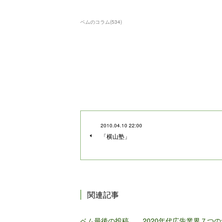
ベムのコラム
(
534
)
2010.04.10 22:00
「横山塾」
関連記事
ベム最後の投稿 2020年代広告業界７つの