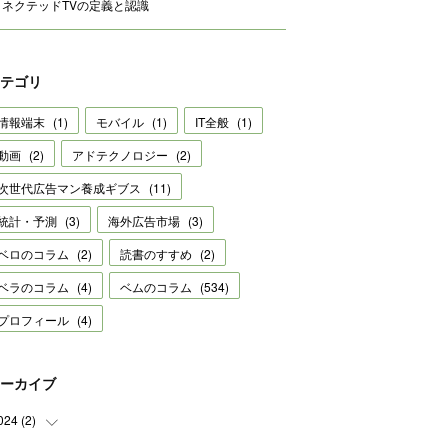
コネクテッドTVの定義と認識
テゴリ
情報端末
(
1
)
モバイル
(
1
)
IT全般
(
1
)
動画
(
2
)
アドテクノロジー
(
2
)
次世代広告マン養成ギブス
(
11
)
統計・予測
(
3
)
海外広告市場
(
3
)
ベロのコラム
(
2
)
読書のすすめ
(
2
)
ベラのコラム
(
4
)
ベムのコラム
(
534
)
プロフィール
(
4
)
ーカイブ
024
(
2
)