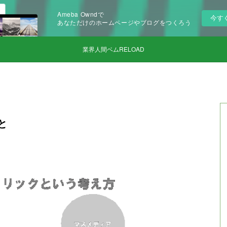
Ameba Owndで
今す
あなただけのホームページやブログをつくろう
業界人間ベムRELOAD
と