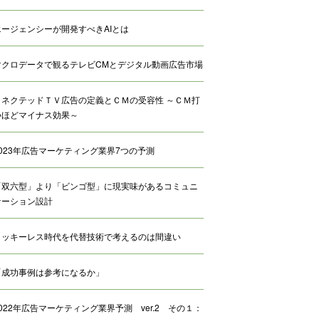
エージェンシーが開発すべきAIとは
マクロデータで観るテレビCMとデジタル動画広告市場
コネクテッドＴＶ広告の定義とＣＭの受容性 ～ＣＭ打
つほどマイナス効果～
2023年広告マーケティング業界7つの予測
「双六型」より「ビンゴ型」に現実味があるコミュニ
ケーション設計
クッキーレス時代を代替技術で考えるのは間違い
「成功事例は参考になるか」
2022年広告マーケティング業界予測 ver.2 その１：