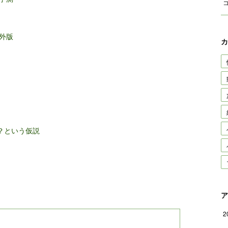
外版
カ
？という仮説
ア
2