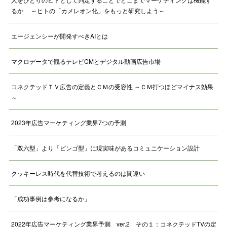
るか ～ヒトの「カメレオン化」をもっと研究しよう～
エージェンシーが開発すべきAIとは
マクロデータで観るテレビCMとデジタル動画広告市場
コネクテッドＴＶ広告の定義とＣＭの受容性 ～ＣＭ打つほどマイナス効果
～
2023年広告マーケティング業界7つの予測
「双六型」より「ビンゴ型」に現実味があるコミュニケーション設計
クッキーレス時代を代替技術で考えるのは間違い
「成功事例は参考になるか」
2022年広告マーケティング業界予測 ver.2 その１：コネクテッドTVの定