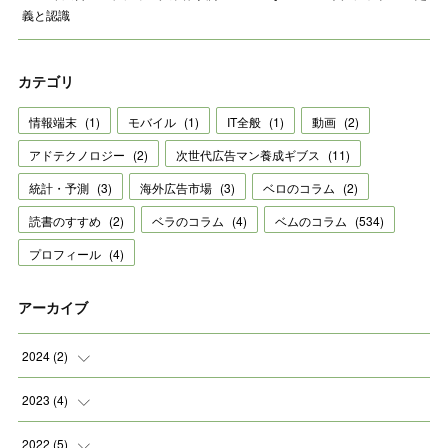
義と認識
カテゴリ
情報端末
(
1
)
モバイル
(
1
)
IT全般
(
1
)
動画
(
2
)
アドテクノロジー
(
2
)
次世代広告マン養成ギブス
(
11
)
統計・予測
(
3
)
海外広告市場
(
3
)
ベロのコラム
(
2
)
読書のすすめ
(
2
)
ベラのコラム
(
4
)
ベムのコラム
(
534
)
プロフィール
(
4
)
アーカイブ
2024
(
2
)
(
2
)
2023
(
4
)
(
1
)
2022
(
5
)