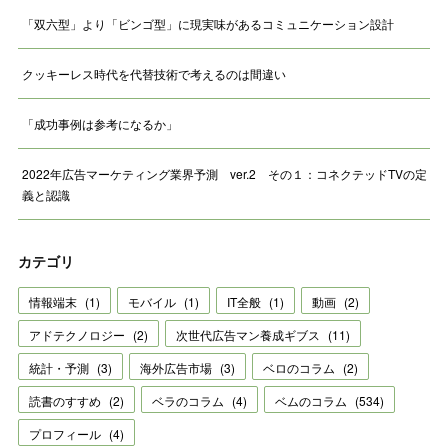
「双六型」より「ビンゴ型」に現実味があるコミュニケーション設計
クッキーレス時代を代替技術で考えるのは間違い
「成功事例は参考になるか」
2022年広告マーケティング業界予測 ver.2 その１：コネクテッドTVの定
義と認識
カテゴリ
情報端末
(
1
)
モバイル
(
1
)
IT全般
(
1
)
動画
(
2
)
アドテクノロジー
(
2
)
次世代広告マン養成ギブス
(
11
)
統計・予測
(
3
)
海外広告市場
(
3
)
ベロのコラム
(
2
)
読書のすすめ
(
2
)
ベラのコラム
(
4
)
ベムのコラム
(
534
)
プロフィール
(
4
)