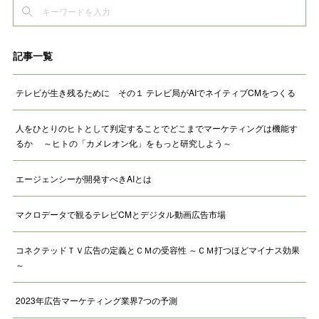
記事一覧
テレビが生き残るために その１ テレビ局がAIでネイティブCMをつくる
人をひとりのヒトとして判定することでどこまでマーケティングは機能す
るか ～ヒトの「カメレオン化」をもっと研究しよう～
エージェンシーが開発すべきAIとは
マクロデータで観るテレビCMとデジタル動画広告市場
コネクテッドＴＶ広告の定義とＣＭの受容性 ～ＣＭ打つほどマイナス効果
～
2023年広告マーケティング業界7つの予測