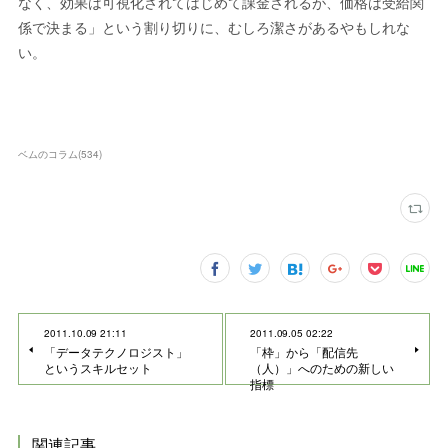
なく、効果は可視化されてはじめて課金されるが、価格は受給関
係で決まる」という割り切りに、むしろ潔さがあるやもしれな
い。
ベムのコラム
(
534
)
2011.10.09 21:11
2011.09.05 02:22
「データテクノロジスト」
「枠」から「配信先
というスキルセット
（人）」へのための新しい
指標
関連記事