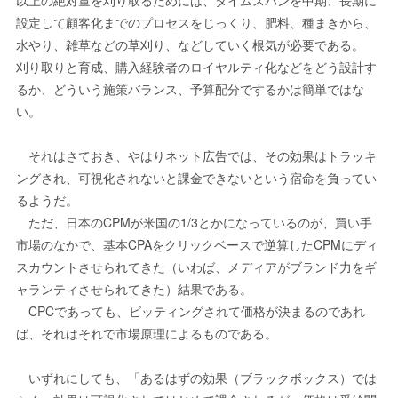
以上の絶対量を刈り取るためには、タイムスパンを中期、長期に
設定して顧客化までのプロセスをじっくり、肥料、種まきから、
水やり、雑草などの草刈り、などしていく根気が必要である。
刈り取りと育成、購入経験者のロイヤルティ化などをどう設計す
るか、どういう施策バランス、予算配分でするかは簡単ではな
い。
それはさておき、やはりネット広告では、その効果はトラッキ
ングされ、可視化されないと課金できないという宿命を負ってい
るようだ。
ただ、日本のCPMが米国の1/3とかになっているのが、買い手
市場のなかで、基本CPAをクリックベースで逆算したCPMにディ
スカウントさせられてきた（いわば、メディアがブランド力をギ
ャランティさせられてきた）結果である。
CPCであっても、ビッティングされて価格が決まるのであれ
ば、それはそれで市場原理によるものである。
いずれにしても、「あるはずの効果（ブラックボックス）では