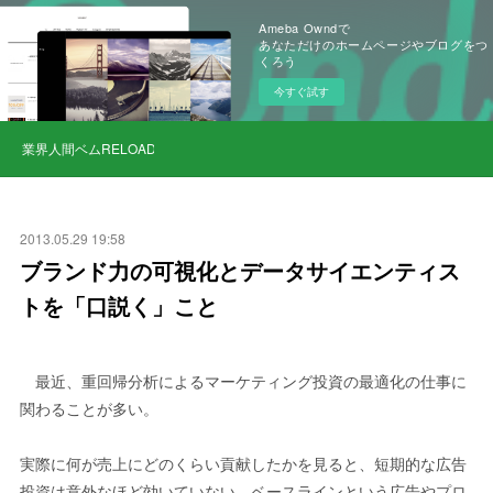
Ameba Owndで
あなただけのホームページやブログをつ
くろう
今すぐ試す
業界人間ベムRELOAD
2013.05.29 19:58
ブランド力の可視化とデータサイエンティス
トを「口説く」こと
最近、重回帰分析によるマーケティング投資の最適化の仕事に
関わることが多い。
実際に何が売上にどのくらい貢献したかを見ると、短期的な広告
投資は意外なほど効いていない。ベースラインという広告やプロ