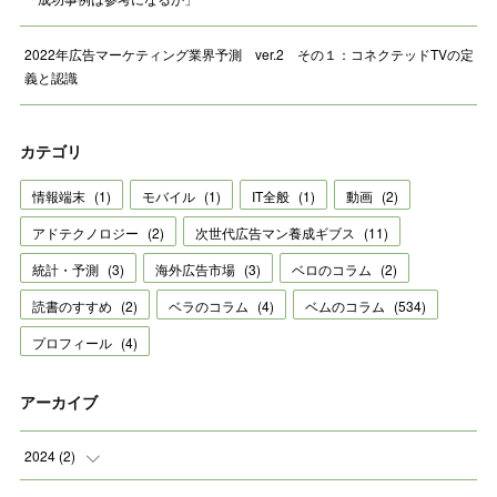
2022年広告マーケティング業界予測 ver.2 その１：コネクテッドTVの定
義と認識
カテゴリ
情報端末
(
1
)
モバイル
(
1
)
IT全般
(
1
)
動画
(
2
)
アドテクノロジー
(
2
)
次世代広告マン養成ギブス
(
11
)
統計・予測
(
3
)
海外広告市場
(
3
)
ベロのコラム
(
2
)
読書のすすめ
(
2
)
ベラのコラム
(
4
)
ベムのコラム
(
534
)
プロフィール
(
4
)
アーカイブ
2024
(
2
)