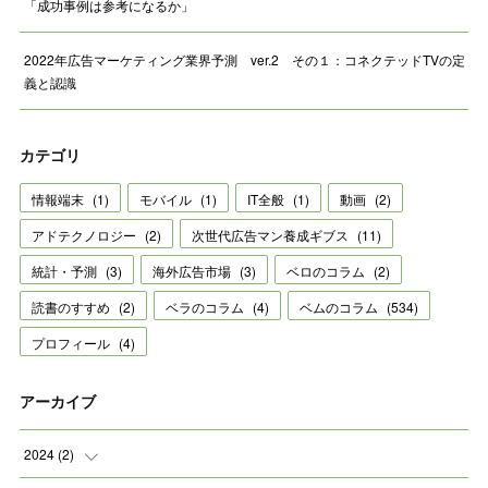
「成功事例は参考になるか」
2022年広告マーケティング業界予測 ver.2 その１：コネクテッドTVの定
義と認識
カテゴリ
情報端末
(
1
)
モバイル
(
1
)
IT全般
(
1
)
動画
(
2
)
アドテクノロジー
(
2
)
次世代広告マン養成ギブス
(
11
)
統計・予測
(
3
)
海外広告市場
(
3
)
ベロのコラム
(
2
)
読書のすすめ
(
2
)
ベラのコラム
(
4
)
ベムのコラム
(
534
)
プロフィール
(
4
)
アーカイブ
2024
(
2
)