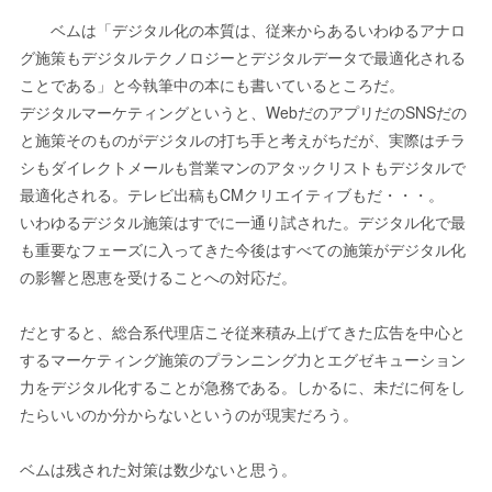
ベムは「デジタル化の本質は、従来からあるいわゆるアナロ
グ施策もデジタルテクノロジーとデジタルデータで最適化される
ことである」と今執筆中の本にも書いているところだ。
デジタルマーケティングというと、WebだのアプリだのSNSだの
と施策そのものがデジタルの打ち手と考えがちだが、実際はチラ
シもダイレクトメールも営業マンのアタックリストもデジタルで
最適化される。テレビ出稿もCMクリエイティブもだ・・・。
いわゆるデジタル施策はすでに一通り試された。デジタル化で最
も重要なフェーズに入ってきた今後はすべての施策がデジタル化
の影響と恩恵を受けることへの対応だ。
だとすると、総合系代理店こそ従来積み上げてきた広告を中心と
するマーケティング施策のプランニング力とエグゼキューション
力をデジタル化することが急務である。しかるに、未だに何をし
たらいいのか分からないというのが現実だろう。
ベムは残された対策は数少ないと思う。