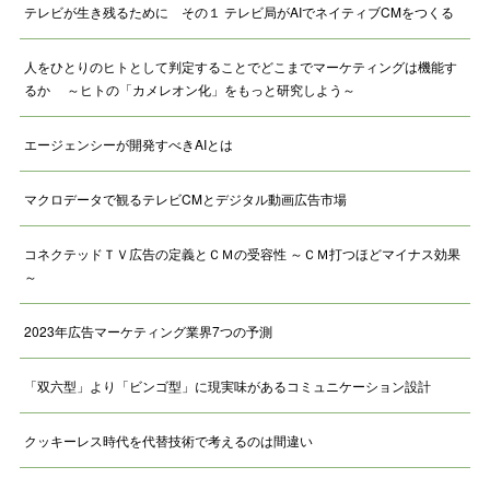
テレビが生き残るために その１ テレビ局がAIでネイティブCMをつくる
人をひとりのヒトとして判定することでどこまでマーケティングは機能す
るか ～ヒトの「カメレオン化」をもっと研究しよう～
エージェンシーが開発すべきAIとは
マクロデータで観るテレビCMとデジタル動画広告市場
コネクテッドＴＶ広告の定義とＣＭの受容性 ～ＣＭ打つほどマイナス効果
～
2023年広告マーケティング業界7つの予測
「双六型」より「ビンゴ型」に現実味があるコミュニケーション設計
クッキーレス時代を代替技術で考えるのは間違い