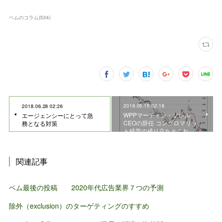
ベムのコラム
(
534
)
2018.05.15 02:18
2018.06.28 02:26
WPPマーティン・ソレル
エージェンシーにとって急
CEOの辞任 コングロマリッ
務となる対策
ト経営の成り立ちとこれ…
関連記事
ベム最後の投稿 2020年代広告業界７つの予測
除外（exclusion）のターゲティングのすすめ