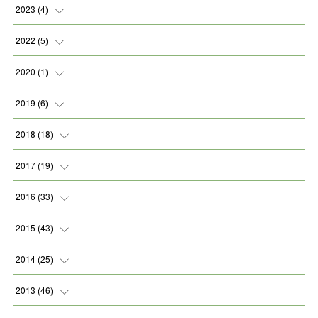
(
2
)
2023
(
4
)
(
1
)
2022
(
5
)
(
2
)
(
1
)
2020
(
1
)
(
1
)
(
2
)
(
1
)
2019
(
6
)
(
2
)
(
1
)
2018
(
18
)
(
1
)
(
1
)
2017
(
19
)
(
2
)
(
1
)
(
1
)
2016
(
33
)
(
2
)
(
3
)
(
1
)
(
1
)
2015
(
43
)
(
1
)
(
2
)
(
1
)
(
2
)
2014
(
25
)
(
1
)
(
1
)
(
4
)
(
7
)
(
4
)
2013
(
46
)
(
1
)
(
4
)
(
4
)
(
10
)