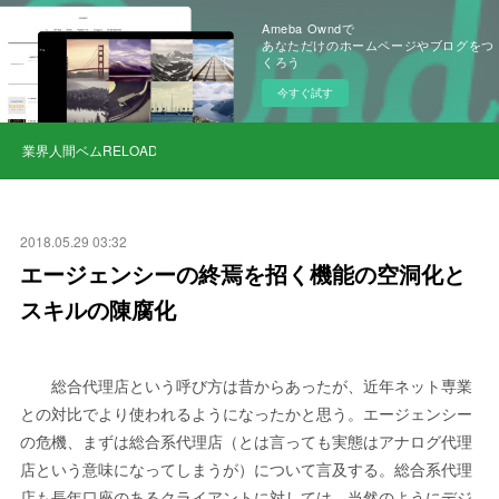
Ameba Owndで
あなただけのホームページやブログをつ
くろう
今すぐ試す
業界人間ベムRELOAD
2018.05.29 03:32
エージェンシーの終焉を招く機能の空洞化と
スキルの陳腐化
総合代理店という呼び方は昔からあったが、近年ネット専業
との対比でより使われるようになったかと思う。エージェンシー
の危機、まずは総合系代理店（とは言っても実態はアナログ代理
店という意味になってしまうが）について言及する。総合系代理
店も長年口座のあるクライアントに対しては、当然のようにデジ