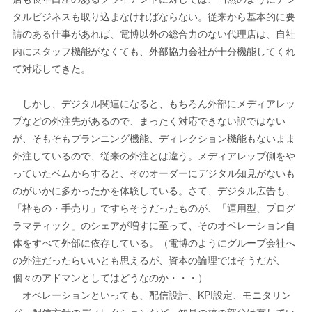
タルビジネスも取り込まなければならない。従来から基本的に要
請のある仕事があれば、電博以外の総合力のない代理店は、自社
内にスタッフ機能がなくても、外部協力会社が十分機能してくれ
て対応してきた。
しかし、デジタル関連になると、もちろん外部にメディアレッ
プなどの外注先があるので、まったく対応できない訳ではない
が、そもそもプランニング機能、ディレクション機能もないまま
外注しているので、従来の外注とは違う。メディアレップ側をや
っていたベムからすると、そのオーダーにデジタル知見がないも
のがいかに多かったかを体験している。さて、デジタル広告も、
「枠もの・手売り」ですらそうだったものが、「運用型、プログ
ラマティック」のシェアが増すに至って、そのオペレーション自
体をすべて外部に依存している。（電博のようにグループ会社へ
の外注だったらいいとも思えるが、資本の論理ではそうだが、
個々のアドマンとしてはどうなのか・・・）
オペレーションといっても、配信設計、KPI設定、モニタリン