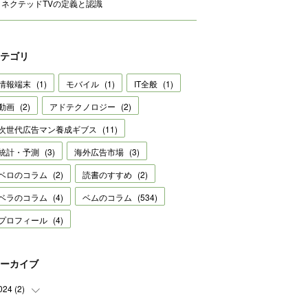
コネクテッドTVの定義と認識
テゴリ
情報端末
(
1
)
モバイル
(
1
)
IT全般
(
1
)
動画
(
2
)
アドテクノロジー
(
2
)
次世代広告マン養成ギブス
(
11
)
統計・予測
(
3
)
海外広告市場
(
3
)
ベロのコラム
(
2
)
読書のすすめ
(
2
)
ベラのコラム
(
4
)
ベムのコラム
(
534
)
プロフィール
(
4
)
ーカイブ
024
(
2
)