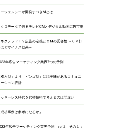
エージェンシーが開発すべきAIとは
マクロデータで観るテレビCMとデジタル動画広告市場
コネクテッドＴＶ広告の定義とＣＭの受容性 ～ＣＭ打
つほどマイナス効果～
2023年広告マーケティング業界7つの予測
「双六型」より「ビンゴ型」に現実味があるコミュニ
ケーション設計
クッキーレス時代を代替技術で考えるのは間違い
「成功事例は参考になるか」
2022年広告マーケティング業界予測 ver.2 その１：