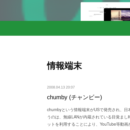
情報端末
2008.04.13 20:07
chumby (チャンビー)
chumbyという情報端末がUSで発売され、
うのは、無線LANが内蔵されている目覚まし時
ットを利用することにより、YouTube等動