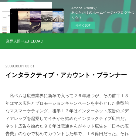
Ameba Owndで
あなただけのホームページやブログをつ
くろう
今すぐ試す
業界人間ベムRELOAD
2009.03.01 03:51
インタラクティブ・アカウント・プランナー
私ベムは広告業界に新卒で入って２６年経つが、その前半１３
年はマス広告とプロモーションキャンペーンを中心とした典型的
なマスマーケティング、後半１３年はインターネット広告のメデ
ィアレップを起案してイチから始めたインタラクティブ広告だ。
ネット広告を始めた９６年は電通さんがネット広告を「日本の広
告費」のなかで初めてカウントした年で、１６億円だった。それ