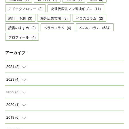
アドテクノロジー
(
2
)
次世代広告マン養成ギブス
(
11
)
統計・予測
(
3
)
海外広告市場
(
3
)
ベロのコラム
(
2
)
読書のすすめ
(
2
)
ベラのコラム
(
4
)
ベムのコラム
(
534
)
プロフィール
(
4
)
アーカイブ
2024
(
2
)
(
2
)
2023
(
4
)
(
1
)
2022
(
5
)
(
2
)
(
1
)
2020
(
1
)
(
1
)
(
2
)
(
1
)
2019
(
6
)
(
2
)