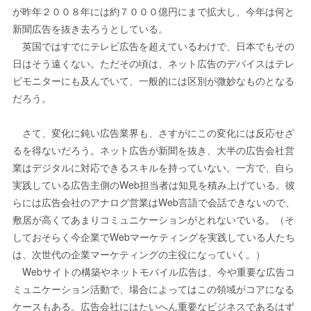
が昨年２００８年には約７０００億円にまで拡大し、今年は何と
新聞広告を抜き去ろうとしている。
英国ではすでにテレビ広告を超えているわけで、日本でもその
日はそう遠くない。ただその頃は、ネット広告のデバイスはテレ
ビモニターにも及んでいて、一般的には区別が微妙なものとなる
だろう。
さて、変化に鈍い広告業界も、さすがにこの変化には反応せざ
るを得ないだろう。ネット広告が新聞を抜き、大半の広告会社営
業はデジタルに対応できるスキルを持っていない。一方で、自ら
実践している広告主側のWeb担当者は知見を積み上げている。彼
らには広告会社のアナログ営業はWeb言語で会話できないので、
敷居が高くてあまりコミュニケーションがとれないでいる。（そ
しておそらく今企業でWebマーケティングを実践している人たち
は、次世代の企業マーケティングの主役になっていく。）
Webサイトの構築やネットモバイル広告は、今や重要な広告コ
ミュニケーション活動で、場合によってはこの領域がコアになる
ケースもある。広告会社にはたいへん重要なビジネスであるはず