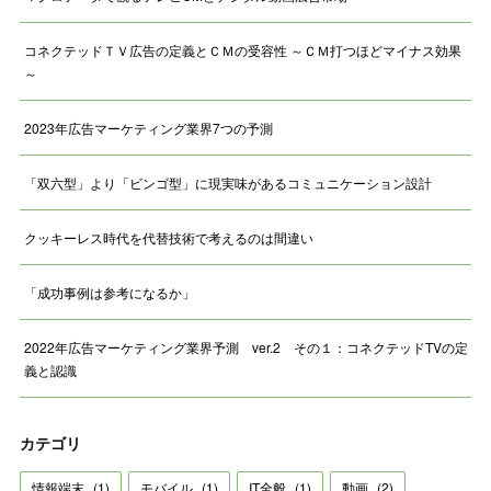
コネクテッドＴＶ広告の定義とＣＭの受容性 ～ＣＭ打つほどマイナス効果
～
2023年広告マーケティング業界7つの予測
「双六型」より「ビンゴ型」に現実味があるコミュニケーション設計
クッキーレス時代を代替技術で考えるのは間違い
「成功事例は参考になるか」
2022年広告マーケティング業界予測 ver.2 その１：コネクテッドTVの定
義と認識
カテゴリ
情報端末
(
1
)
モバイル
(
1
)
IT全般
(
1
)
動画
(
2
)