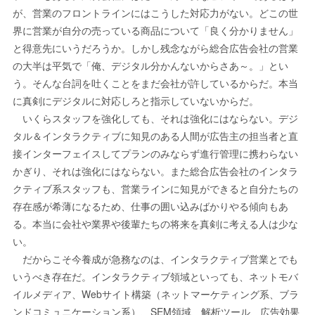
が、営業のフロントラインにはこうした対応力がない。どこの世
界に営業が自分の売っている商品について「良く分かりません」
と得意先にいうだろうか。しかし残念ながら総合広告会社の営業
の大半は平気で「俺、デジタル分かんないからさあ～。」とい
う。そんな台詞を吐くことをまだ会社が許しているからだ。本当
に真剣にデジタルに対応しろと指示していないからだ。
いくらスタッフを強化しても、それは強化にはならない。デジ
タル＆インタラクティブに知見のある人間が広告主の担当者と直
接インターフェイスしてプランのみならず進行管理に携わらない
かぎり、それは強化にはならない。また総合広告会社のインタラ
クティブ系スタッフも、営業ラインに知見ができると自分たちの
存在感が希薄になるため、仕事の囲い込みばかりやる傾向もあ
る。本当に会社や業界や後輩たちの将来を真剣に考える人は少な
い。
だからこそ今養成が急務なのは、インタラクティブ営業とでも
いうべき存在だ。インタラクティブ領域といっても、ネットモバ
イルメディア、Webサイト構築（ネットマーケティング系、ブラ
ンドコミュニケーション系）、SEM領域、解析ツール、広告効果