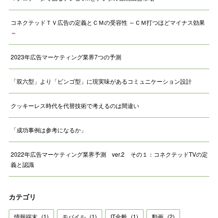
コネクテッドＴＶ広告の定義とＣＭの受容性 ～ＣＭ打つほどマイナス効果
～
2023年広告マーケティング業界7つの予測
「双六型」より「ビンゴ型」に現実味があるコミュニケーション設計
クッキーレス時代を代替技術で考えるのは間違い
「成功事例は参考になるか」
2022年広告マーケティング業界予測 ver.2 その１：コネクテッドTVの定
義と認識
カテゴリ
情報端末
(
1
)
モバイル
(
1
)
IT全般
(
1
)
動画
(
2
)