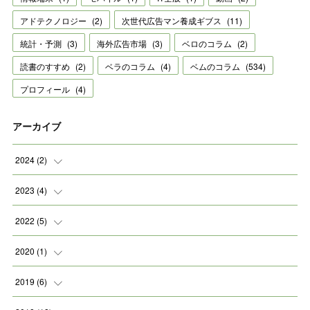
アドテクノロジー
(
2
)
次世代広告マン養成ギブス
(
11
)
統計・予測
(
3
)
海外広告市場
(
3
)
ベロのコラム
(
2
)
読書のすすめ
(
2
)
ベラのコラム
(
4
)
ベムのコラム
(
534
)
プロフィール
(
4
)
アーカイブ
2024
(
2
)
(
2
)
2023
(
4
)
(
1
)
2022
(
5
)
(
2
)
(
1
)
2020
(
1
)
(
1
)
(
2
)
(
1
)
2019
(
6
)
(
2
)