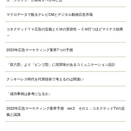
マクロデータで観るテレビCMとデジタル動画広告市場
コネクテッドＴＶ広告の定義とＣＭの受容性 ～ＣＭ打つほどマイナス効果
～
2023年広告マーケティング業界7つの予測
「双六型」より「ビンゴ型」に現実味があるコミュニケーション設計
クッキーレス時代を代替技術で考えるのは間違い
「成功事例は参考になるか」
2022年広告マーケティング業界予測 ver.2 その１：コネクテッドTVの定
義と認識