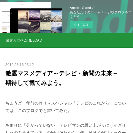
Ameba Owndで
あなただけのホームページやブログをつ
くろう
今すぐ試す
業界人間ベムRELOAD
2010.03.16 23:12
激震マスメディア～テレビ・新聞の未来～
期待して観てみよう。
ちょうど一年前のＮＨＫスペシャル「テレビのこれから」につい
ては、このブログでも書いてみた。
あまりに「分かっていない」テレビマンの思い上がりにうんざり
したのを覚えている。今回はそれから１年、ＮＨＫがツィッター