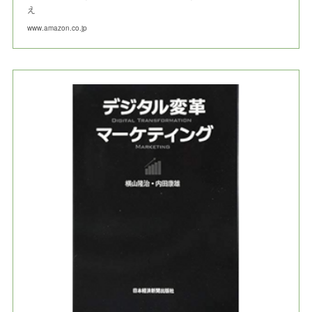
え
www.amazon.co.jp