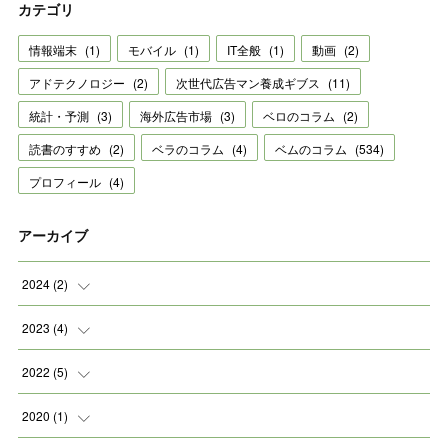
カテゴリ
情報端末
(
1
)
モバイル
(
1
)
IT全般
(
1
)
動画
(
2
)
アドテクノロジー
(
2
)
次世代広告マン養成ギブス
(
11
)
統計・予測
(
3
)
海外広告市場
(
3
)
ベロのコラム
(
2
)
読書のすすめ
(
2
)
ベラのコラム
(
4
)
ベムのコラム
(
534
)
プロフィール
(
4
)
アーカイブ
2024
(
2
)
(
2
)
2023
(
4
)
(
1
)
2022
(
5
)
(
2
)
(
1
)
2020
(
1
)