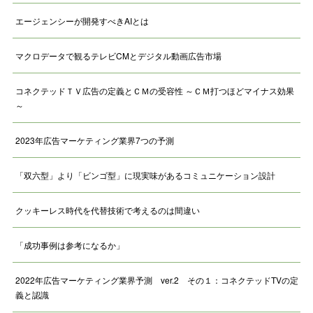
エージェンシーが開発すべきAIとは
マクロデータで観るテレビCMとデジタル動画広告市場
コネクテッドＴＶ広告の定義とＣＭの受容性 ～ＣＭ打つほどマイナス効果
～
2023年広告マーケティング業界7つの予測
「双六型」より「ビンゴ型」に現実味があるコミュニケーション設計
クッキーレス時代を代替技術で考えるのは間違い
「成功事例は参考になるか」
2022年広告マーケティング業界予測 ver.2 その１：コネクテッドTVの定
義と認識