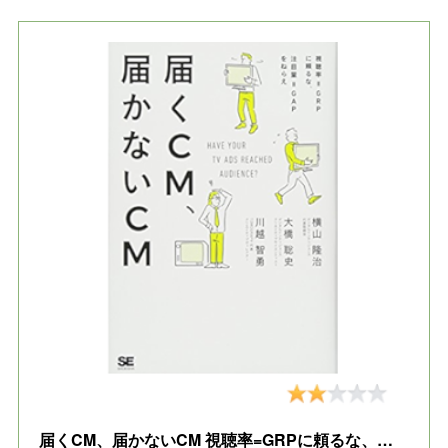
届くCM、届かないCM 視聴率=GRPに頼るな、注目量=GAPをねらえ