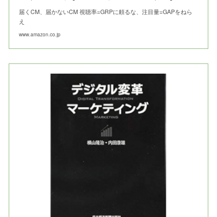
届くCM、届かないCM 視聴率=GRPに頼るな、注目量=GAPをねら
え
www.amazon.co.jp