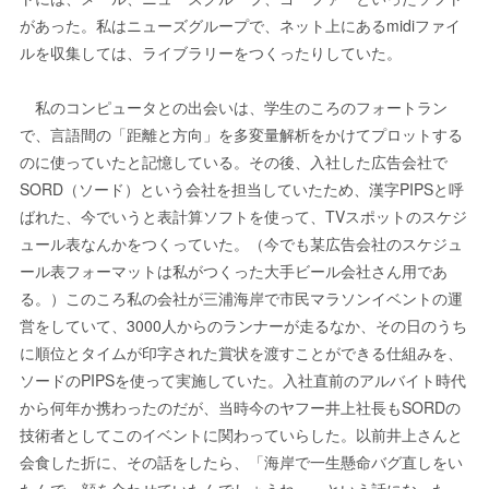
があった。私はニューズグループで、ネット上にあるmidiファイ
ルを収集しては、ライブラリーをつくったりしていた。
私のコンピュータとの出会いは、学生のころのフォートラン
で、言語間の「距離と方向」を多変量解析をかけてプロットする
のに使っていたと記憶している。その後、入社した広告会社で
SORD（ソード）という会社を担当していたため、漢字PIPSと呼
ばれた、今でいうと表計算ソフトを使って、TVスポットのスケジ
ュール表なんかをつくっていた。（今でも某広告会社のスケジュ
ール表フォーマットは私がつくった大手ビール会社さん用であ
る。）このころ私の会社が三浦海岸で市民マラソンイベントの運
営をしていて、3000人からのランナーが走るなか、その日のうち
に順位とタイムが印字された賞状を渡すことができる仕組みを、
ソードのPIPSを使って実施していた。入社直前のアルバイト時代
から何年か携わったのだが、当時今のヤフー井上社長もSORDの
技術者としてこのイベントに関わっていらした。以前井上さんと
会食した折に、その話をしたら、「海岸で一生懸命バグ直しをい