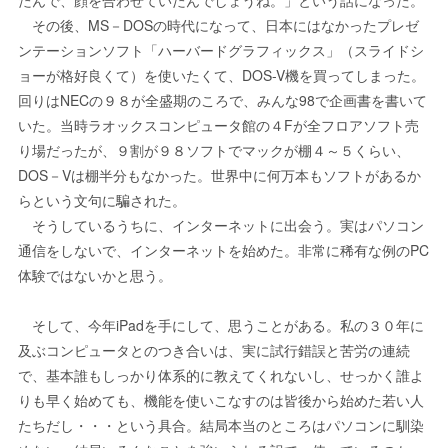
たんで、顔を合わせていたんでしょうね。」という話になった。
その後、MS－DOSの時代になって、日本にはなかったプレゼ
ンテーションソフト「ハーバードグラフィックス」（スライドシ
ョーが格好良くて）を使いたくて、DOS-V機を買ってしまった。
回りはNECの９８が全盛期のころで、みんな98で企画書を書いて
いた。当時ラオックスコンピュータ館の４Fが全フロアソフト売
り場だったが、９割が９８ソフトでマックが棚４～５くらい、
DOS－Vは棚半分もなかった。世界中に何万本もソフトがあるか
らという文句に騙された。
そうしているうちに、インターネットに出会う。実はパソコン
通信をしないで、インターネットを始めた。非常に稀有な例のPC
体験ではないかと思う。
そして、今年iPadを手にして、思うことがある。私の３０年に
及ぶコンピュータとのつき合いは、実に試行錯誤と苦労の連続
で、基本誰もしっかり体系的に教えてくれないし、せっかく誰よ
りも早く始めても、機能を使いこなすのは皆後から始めた若い人
たちだし・・・という具合。結局本当のところはパソコンに馴染