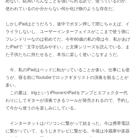
めない。結局いろんなことを強いられる訳で、使っているのか、
使われているのか分からない何か化け物のような存在だ。
しかしiPadはどうだろう。途中でボタン押して閉じちゃえば、イ
ライラしないし、ユーザーインターフェイスがここまで使う側に
フレンドリーなのは初めてだ。今年80歳の私の母は今、私があげ
たiPadで「文字が読みやすい」と文庫シリーズを読んでいる。ま
た子供たちに持たせると、本当に楽しく使いこなすようだ。
今、私のiPadはベッドに転がっていることが多い。仕事にも使
うが、寝る前にYoutubeでロックギタリストの演奏を観ることが
多い。
この夏は、irigというiPhoneやiPadをアンプとエフェクター代
わりにしてギターが演奏できるツールが発売されるので、予約し
て今から使うのを楽しみにしている。
インターネットはパソコンに繋がって始まった。今は携帯電話
に繋がっていて、もうじきテレビに繋がる。今後は冷蔵庫や楽器