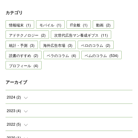
カテゴリ
情報端末
(
1
)
モバイル
(
1
)
IT全般
(
1
)
動画
(
2
)
アドテクノロジー
(
2
)
次世代広告マン養成ギブス
(
11
)
統計・予測
(
3
)
海外広告市場
(
3
)
ベロのコラム
(
2
)
読書のすすめ
(
2
)
ベラのコラム
(
4
)
ベムのコラム
(
534
)
プロフィール
(
4
)
アーカイブ
2024
(
2
)
(
2
)
2023
(
4
)
(
1
)
2022
(
5
)
(
2
)
(
1
)
2020
(
1
)