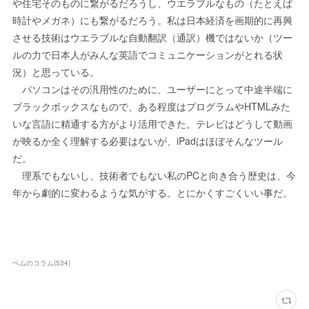
や住宅そのものに繋がるだろうし、ウエラブルなもの（たとえば
時計やメガネ）にも繋がるだろう。私は日本経済を画期的に再興
させる技術はウエラブルな自動翻訳（通訳）機ではないか（ツー
ルの力で日本人がみんな英語でコミュニケーションがとれる状
況）と思っている。
パソコンはその汎用性のために、ユーザーにとって中途半端に
ブラックボックスなもので、ある程度はプログラムやHTMLみた
いな言語に精通する方がより活用できた。テレビはどうして動画
が映るか全く理解する必要はないが、iPadはほぼそんなツール
だ。
理系でもないし、技術者でもない私のPCと向き合う歴史は、今
年から劇的に変わるような気がする。とにかくすごくいい事だ。
ベムのコラム
(
534
)