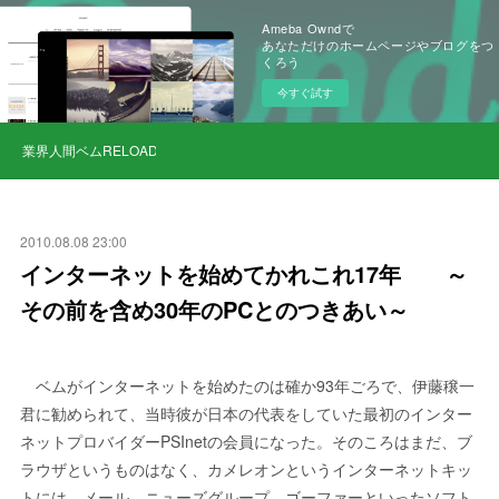
Ameba Owndで
あなただけのホームページやブログをつ
くろう
今すぐ試す
業界人間ベムRELOAD
2010.08.08 23:00
インターネットを始めてかれこれ17年 ～
その前を含め30年のPCとのつきあい～
ベムがインターネットを始めたのは確か93年ごろで、伊藤穣一
君に勧められて、当時彼が日本の代表をしていた最初のインター
ネットプロバイダーPSInetの会員になった。そのころはまだ、ブ
ラウザというものはなく、カメレオンというインターネットキッ
トには、メール、ニューズグループ、ゴーファーといったソフト