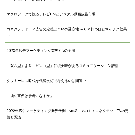
マクロデータで観るテレビCMとデジタル動画広告市場
コネクテッドＴＶ広告の定義とＣＭの受容性 ～ＣＭ打つほどマイナス効果
～
2023年広告マーケティング業界7つの予測
「双六型」より「ビンゴ型」に現実味があるコミュニケーション設計
クッキーレス時代を代替技術で考えるのは間違い
「成功事例は参考になるか」
2022年広告マーケティング業界予測 ver.2 その１：コネクテッドTVの定
義と認識