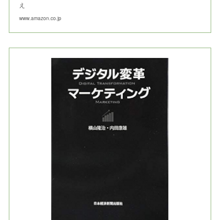
え
www.amazon.co.jp