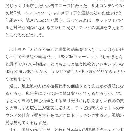
的じっくり訴求したい広告主ニーズに合った、番組コンテンツや
長尺CM、ネットのソーシャルメディアと連動の効いた仕掛けと
仕組みが、試されるのだと思う。云ってみれば、ネットやモバイ
ルと対等な関係になれるテレビこそが、テレビの復調を支えるこ
とになるのだと思う。
地上波の「とにかく短期に世帯視聴率を獲らないといけない縛
りの中での番組企画編成」、15秒CMフォーマットでしかほとん
ど訴求できない枠組み、とはちょっと違う比較的フレキシブルな
BSデジタルあたりから、テレビの新しい使い方が発見できるとい
う感覚をもつ。
逆に、地上波の方は今後視聴率の価値をどう測るかが課題にな
るだろう。広告主によって評価軸は変わってくるだろうが、1%
はどんな視聴も同じ価値とする量り売りには馴染まない視聴の質
を大事にする広告主が確実に増える。テレビ出稿のネットへのサ
ウンドの仕方（響き方）をつぶさにトラッキングすると、視聴の
質は見えてくるはずだ。
また、番組の作り手が、どれだけ本当の視聴者主導のマインド