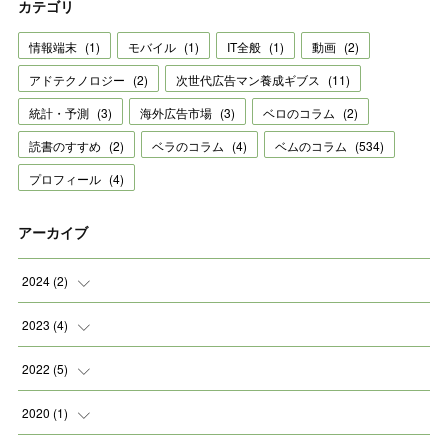
カテゴリ
情報端末
(
1
)
モバイル
(
1
)
IT全般
(
1
)
動画
(
2
)
アドテクノロジー
(
2
)
次世代広告マン養成ギブス
(
11
)
統計・予測
(
3
)
海外広告市場
(
3
)
ベロのコラム
(
2
)
読書のすすめ
(
2
)
ベラのコラム
(
4
)
ベムのコラム
(
534
)
プロフィール
(
4
)
アーカイブ
2024
(
2
)
(
2
)
2023
(
4
)
(
1
)
2022
(
5
)
(
2
)
(
1
)
2020
(
1
)