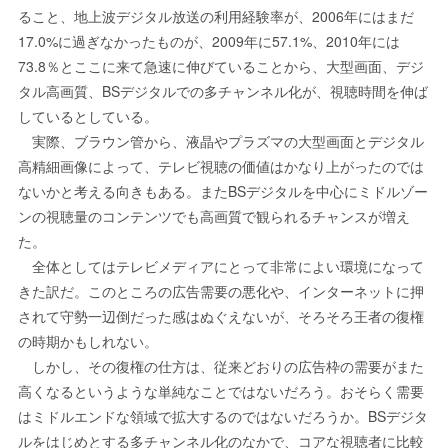
ること、地上波デジタル放送の利用経験率が、2006年にはまだ
17.0%に過ぎなかったものが、2009年に57.1%、2010年には
73.8％とここに来て急速に伸びていることから、大型画面、デジ
タル高画質、BSデジタルでの多チャンネル化が、視聴時間を伸ば
しているとしている。
実際、ブラウン管から、液晶やプラズマの大型画面とデジタル
高精細画像によって、テレビ視聴の価値はかなり上がったのでは
ないかと考える向きもある。またBSデジタルを中心にミドルゾー
ンの視聴量のコンテンツでも高画質で観られるチャンスが増え
た。
全体としてはテレビメディアにとって非常によい環境になって
きた訳だ。このところの広告需要の悪化や、インターネットに押
されて守勢一辺倒だった感はぬぐえないが、そろそろ王者の復権
の時期かもしれない。
しかし、その復権の仕方は、従来どおりの広告枠の需要がまた
高くなるというような単純なことではないだろう。おそらく需要
はミドルエンドな領域で拡大するのではないだろうか。BSデジタ
ルをはじめとする多チャンネル化のなかで、コアな視聴者に比較