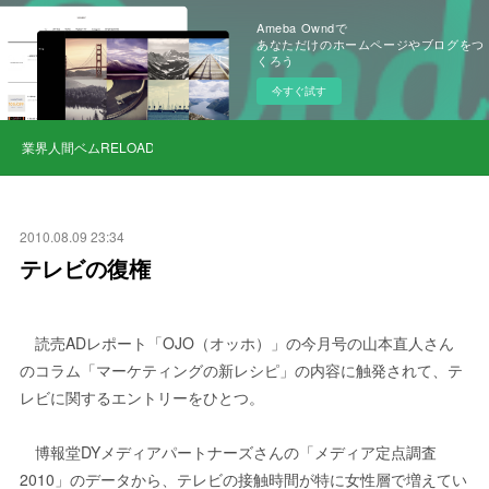
Ameba Owndで
あなただけのホームページやブログをつ
くろう
今すぐ試す
業界人間ベムRELOAD
2010.08.09 23:34
テレビの復権
読売ADレポート「OJO（オッホ）」の今月号の山本直人さん
のコラム「マーケティングの新レシピ」の内容に触発されて、テ
レビに関するエントリーをひとつ。
博報堂DYメディアパートナーズさんの「メディア定点調査
2010」のデータから、テレビの接触時間が特に女性層で増えてい