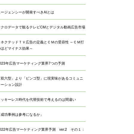
エージェンシーが開発すべきAIとは
マクロデータで観るテレビCMとデジタル動画広告市場
コネクテッドＴＶ広告の定義とＣＭの受容性 ～ＣＭ打
つほどマイナス効果～
2023年広告マーケティング業界7つの予測
「双六型」より「ビンゴ型」に現実味があるコミュニ
ケーション設計
クッキーレス時代を代替技術で考えるのは間違い
「成功事例は参考になるか」
2022年広告マーケティング業界予測 ver.2 その１：