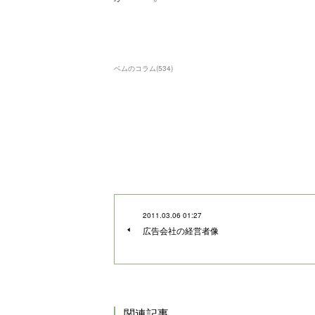
ベムのコラム
(
534
)
2011.03.06 01:27
広告会社の経営者像
関連記事