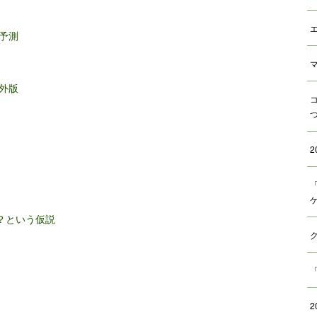
予測
外版
？という仮説