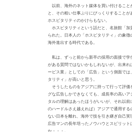
以前、海外のネット媒体を買い付けること
と、その粗い仕事ぶりにびっくりすることが
ホスピタリティのかけらもない。
ホスピタリティという話だと、名旅館「加
られた。日本人の「ホスピタリティ」の象徴
海外進出する時代である。
私は、ずっと前から新卒の採用の面接で学
がある質問ではないかもしれないが、出来れ
ービス業」としての「広告」という側面では
タリティ」が高いと思う。
そうしたものをアジアに持って行って評価
グな広告しかできなくても、成長率の高いア
タルの理解はあったほうがいいが、それ以前
のハードルさえ越えれば）アジアで通用する
ない日本を離れ、海外で技を引き継ぎ自己実
広告マンの長年培ったノウハウとスピリット
か・・・。