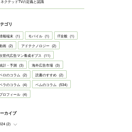
コネクテッドTVの定義と認識
テゴリ
情報端末
(
1
)
モバイル
(
1
)
IT全般
(
1
)
動画
(
2
)
アドテクノロジー
(
2
)
次世代広告マン養成ギブス
(
11
)
統計・予測
(
3
)
海外広告市場
(
3
)
ベロのコラム
(
2
)
読書のすすめ
(
2
)
ベラのコラム
(
4
)
ベムのコラム
(
534
)
プロフィール
(
4
)
ーカイブ
024
(
2
)