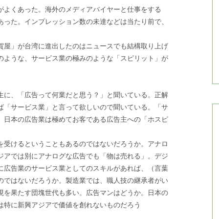
がよくあった。海外のメディアバイヤーと仕事をする
あった。インプレッション数の未達などは当たり前で、
賀屋」が台湾に進出したのはニュースでも結構取り上げ
のような、サービス業の極みのような「スピリット」が
生に、「広告って何業だと思う？」と聞いている。正解
ば「サービス業」と言って欲しいので聞いている。「サ
、日本の広告業は極めてお客である広告主への「ホスピ
を受けるということもあるのではないだろうか。アナロ
ジアでは別にアナログな広告でも「物は売れる」。デジ
に広告業のサービス業としてのスキルがあれば、（言葉
のではないだろうか。製造業では、職人技の継承者がい
現を果たす団塊世代も多い。広告マンはどうか。日本の
は特に新興アジアで価値を創れないものだろう