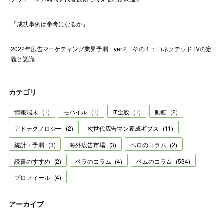
「成功事例は参考になるか」
2022年広告マーケティング業界予測 ver.2 その１：コネクテッドTVの定
義と認識
カテゴリ
情報端末
(
1
)
モバイル
(
1
)
IT全般
(
1
)
動画
(
2
)
アドテクノロジー
(
2
)
次世代広告マン養成ギブス
(
11
)
統計・予測
(
3
)
海外広告市場
(
3
)
ベロのコラム
(
2
)
読書のすすめ
(
2
)
ベラのコラム
(
4
)
ベムのコラム
(
534
)
プロフィール
(
4
)
アーカイブ