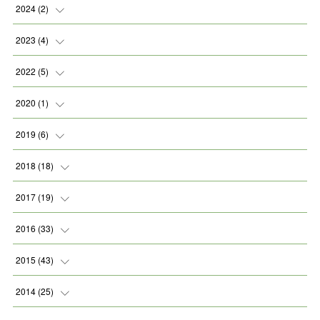
2024
(
2
)
(
2
)
2023
(
4
)
(
1
)
2022
(
5
)
(
2
)
(
1
)
2020
(
1
)
(
1
)
(
2
)
(
1
)
2019
(
6
)
(
2
)
(
1
)
2018
(
18
)
(
1
)
(
1
)
2017
(
19
)
(
2
)
(
1
)
(
1
)
2016
(
33
)
(
2
)
(
3
)
(
1
)
(
1
)
2015
(
43
)
(
1
)
(
2
)
(
1
)
(
2
)
2014
(
25
)
(
1
)
(
1
)
(
4
)