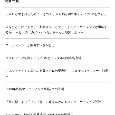
記事一覧
テレビが生き残るために その１ テレビ局がAIでネイティブCMをつくる
人をひとりのヒトとして判定することでどこまでマーケティングは機能す
るか ～ヒトの「カメレオン化」をもっと研究しよう～
エージェンシーが開発すべきAIとは
マクロデータで観るテレビCMとデジタル動画広告市場
コネクテッドＴＶ広告の定義とＣＭの受容性 ～ＣＭ打つほどマイナス効果
～
2023年広告マーケティング業界7つの予測
「双六型」より「ビンゴ型」に現実味があるコミュニケーション設計
クッキーレス時代を代替技術で考えるのは間違い