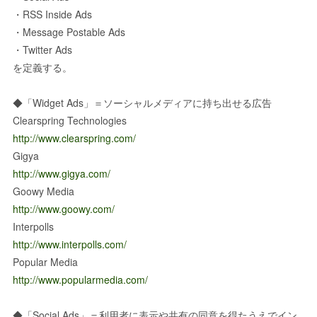
・RSS Inside Ads
・Message Postable Ads
・Twitter Ads
を定義する。
◆「Widget Ads」＝ソーシャルメディアに持ち出せる広告
Clearspring Technologies
http://www.clearspring.com/
Gigya
http://www.gigya.com/
Goowy Media
http://www.goowy.com/
Interpolls
http://www.interpolls.com/
Popular Media
http://www.popularmedia.com/
◆「Social Ads」＝利用者に表示や共有の同意を得たうえでイン