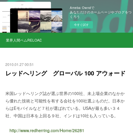
Ameba Owndで
あなただけのホームページやブログをつ
くろう
今すぐ試す
業界人間ベムRELOAD
2010.01.27 00:51
レッドへリング グローバル 100 アウォード
米国レッドへリング誌が選ぶ世界の100社、未上場企業のなかか
ら優れた技術と可能性を有する会社を100社選ぶものだ。日本か
らはEモバイルなど７社が選ばれている。USAが最も多い３４
社、中国は日本を上回る９社、インドは10社も入っている。
http://www.redherring.com/Home/26281