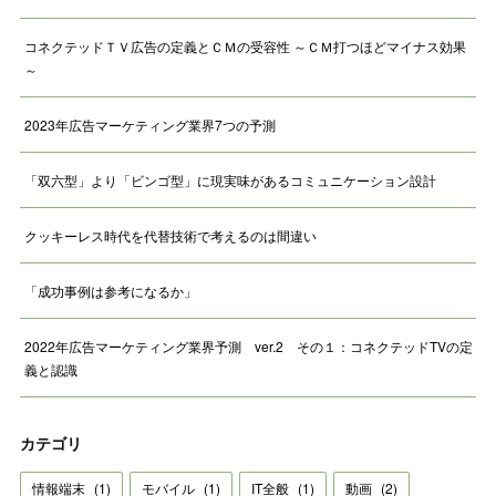
コネクテッドＴＶ広告の定義とＣＭの受容性 ～ＣＭ打つほどマイナス効果
～
2023年広告マーケティング業界7つの予測
「双六型」より「ビンゴ型」に現実味があるコミュニケーション設計
クッキーレス時代を代替技術で考えるのは間違い
「成功事例は参考になるか」
2022年広告マーケティング業界予測 ver.2 その１：コネクテッドTVの定
義と認識
カテゴリ
情報端末
(
1
)
モバイル
(
1
)
IT全般
(
1
)
動画
(
2
)