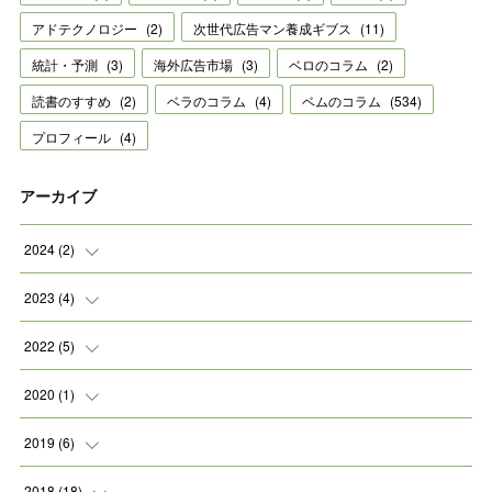
アドテクノロジー
(
2
)
次世代広告マン養成ギブス
(
11
)
統計・予測
(
3
)
海外広告市場
(
3
)
ベロのコラム
(
2
)
読書のすすめ
(
2
)
ベラのコラム
(
4
)
ベムのコラム
(
534
)
プロフィール
(
4
)
アーカイブ
2024
(
2
)
(
2
)
2023
(
4
)
(
1
)
2022
(
5
)
(
2
)
(
1
)
2020
(
1
)
(
1
)
(
2
)
(
1
)
2019
(
6
)
(
2
)
(
1
)
2018
(
18
)