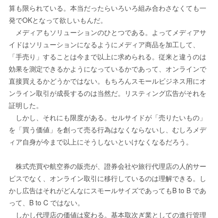
算も限られている。本当だったらいろいろ組み合わさなくても一
発でOKとなって欲しいもんだ。
メディアもソリューションのひとつである。よってメディアサ
イドはソリューションになるようにメディア商品を加工して、
「手売り」することは今まで以上に求められる。従来と違うのは
効果を測定できるかようになっているかであって、オンラインで
直接買えるかどうかではない。もちろんスモールビジネス用にオ
ンライン取引が成長するのは当然だ。リスティング広告がそれを
証明した。
しかし、それにも限度がある。セルサイドが「売りたいもの」
を「買う価値」を創って売る行為はなくならないし、むしろメデ
ィア自身が今まで以上にそうしないといけなくなるだろう。
株式売買や航空券の販売が、證券会社や旅行代理店の人的サー
ビスでなく、オンライン取引に移行しているのは理解できる。し
かし広告はそれがどんなにスモールサイズであってもB to B であ
って、B to C ではない。
しかし代理店の価値は変わる。基本取次ぎ業としての進行管理