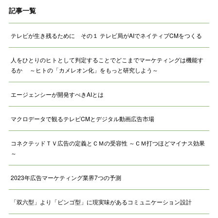
記事一覧
テレビが生き残るために その１ テレビ局がAIでネイティブCMをつくる
人をひとりのヒトとして判定することでどこまでマーケティングは機能す
るか ～ヒトの「カメレオン化」をもっと研究しよう～
エージェンシーが開発すべきAIとは
マクロデータで観るテレビCMとデジタル動画広告市場
コネクテッドＴＶ広告の定義とＣＭの受容性 ～ＣＭ打つほどマイナス効果
～
2023年広告マーケティング業界7つの予測
「双六型」より「ビンゴ型」に現実味があるコミュニケーション設計