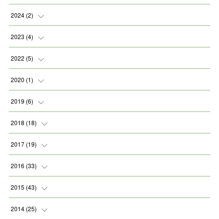
2024
(
2
)
(
2
)
2023
(
4
)
(
1
)
2022
(
5
)
(
2
)
(
1
)
2020
(
1
)
(
1
)
(
2
)
(
1
)
2019
(
6
)
(
2
)
(
1
)
2018
(
18
)
(
1
)
(
1
)
2017
(
19
)
(
2
)
(
1
)
(
1
)
2016
(
33
)
(
2
)
(
3
)
(
1
)
(
1
)
2015
(
43
)
(
1
)
(
2
)
(
1
)
(
2
)
2014
(
25
)