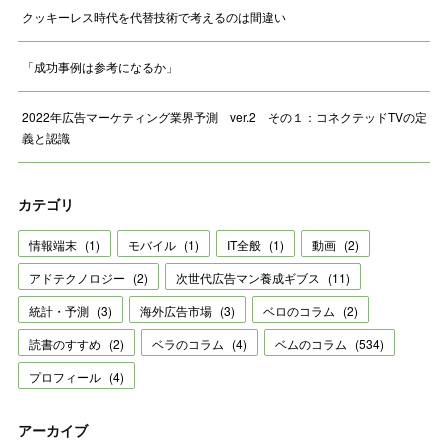
クッキーレス時代を代替技術で考えるのは間違い
「成功事例は参考になるか」
2022年広告マーケティング業界予測 ver.2 その１：コネクテッドTVの定
義と認識
カテゴリ
情報端末
(
1
)
モバイル
(
1
)
IT全般
(
1
)
動画
(
2
)
アドテクノロジー
(
2
)
次世代広告マン養成ギブス
(
11
)
統計・予測
(
3
)
海外広告市場
(
3
)
ベロのコラム
(
2
)
読書のすすめ
(
2
)
ベラのコラム
(
4
)
ベムのコラム
(
534
)
プロフィール
(
4
)
アーカイブ