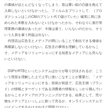
の価値がほとんどなくなってしまう。昔は重い鉛の凸版を抱えて
入稿しないといけなかったし、フィルムをプリントして、（プロ
ダクションはこのCMのプリント代で儲けていた）確実に局に決
められた本数を入れないといけなかったから、それなりに進行管
理業務の価値があったが、今後は違う。いらないのだから、そう
いう人員を雇う利益は出ない。
代理店は広告主とメディアの間にいることで創出できる価値を
再構築しないといけない。広告主の事情を理解しているからこ
そ、メディアをソリューションにする知恵をメディアにも売らな
いといけない。
DSPやRTBといったシステムばかりが取り沙汰されるが、こう
いう理屈を理解した上で上手に使いこなすことが重要だ。「メデ
ィアをソリューションにする」技術が前提で、広告主側（ブラン
ド）の情報とターゲットである消費者の情報をしっかり掴んでい
るからこそメディアのプランニングができる。結果として、売り
物をメディアといっしょに創って売るか、オンラインシステムで
バイイングするかはそれほど問題ではない。