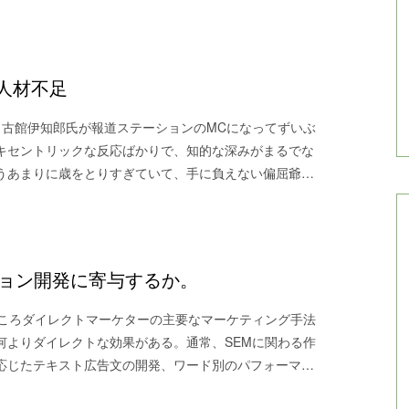
人材不足
。古館伊知郎氏が報道ステーションのMCになってずいぶ
キセントリックな反応ばかりで、知的な深みがまるでな
うあまりに歳をとりすぎていて、手に負えない偏屈爺…
ション開発に寄与するか。
ところダイレクトマーケターの主要なマーケティング手法
何よりダイレクトな効果がある。通常、SEMに関わる作
応じたテキスト広告文の開発、ワード別のパフォーマ…