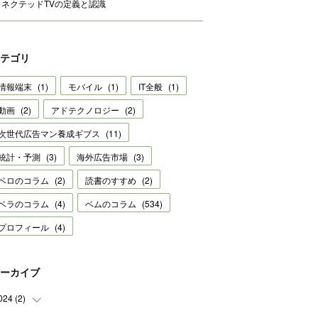
コネクテッドTVの定義と認識
テゴリ
情報端末
(
1
)
モバイル
(
1
)
IT全般
(
1
)
動画
(
2
)
アドテクノロジー
(
2
)
次世代広告マン養成ギブス
(
11
)
統計・予測
(
3
)
海外広告市場
(
3
)
ベロのコラム
(
2
)
読書のすすめ
(
2
)
ベラのコラム
(
4
)
ベムのコラム
(
534
)
プロフィール
(
4
)
ーカイブ
024
(
2
)