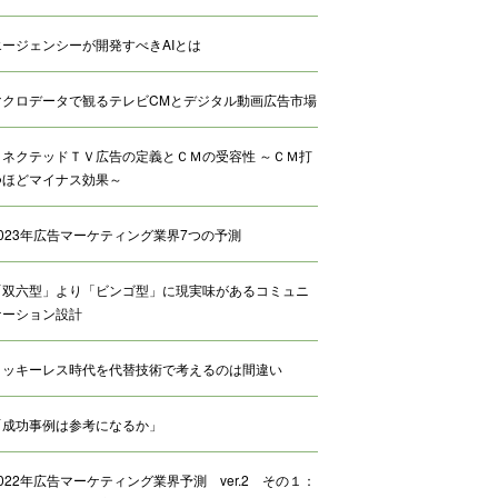
エージェンシーが開発すべきAIとは
マクロデータで観るテレビCMとデジタル動画広告市場
コネクテッドＴＶ広告の定義とＣＭの受容性 ～ＣＭ打
つほどマイナス効果～
2023年広告マーケティング業界7つの予測
「双六型」より「ビンゴ型」に現実味があるコミュニ
ケーション設計
クッキーレス時代を代替技術で考えるのは間違い
「成功事例は参考になるか」
2022年広告マーケティング業界予測 ver.2 その１：