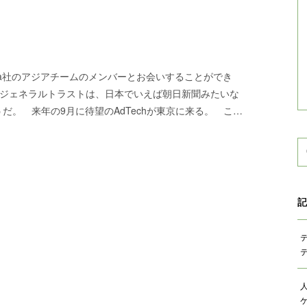
media社のアジアチームのメンバーとお会いすることができ
＆ジェネラルトラストは、日本でいえば朝日新聞みたいな
だ。 来年の9月に待望のAdTechが東京に来る。 こ…
記