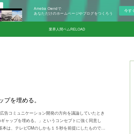
Ameba Owndで
今す
あなただけのホームページやブログをつくろう
業界人間ベムRELOAD
ップを埋める。
広告コミュニケーション開発の方向を議論していたとき
のギャップを埋める。」というコンセプトに強く同意し
基本は、テレビCMのしかも１５秒を前提にしたもので…